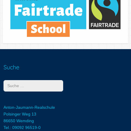
Suche
Suchen
Anton-Jaumann-Realschule
Polsinger Weg 13
86650 Wemding
Tel.: 09092 96519-0